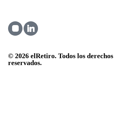
A7 KM 1148 elRetiro, Cambrils
+34 977 364 400
recepcion@elretirocambrils.com
Política de cookies
Política de privacidad
Aviso legal
© 2026 elRetiro. Todos los derechos
reservados.