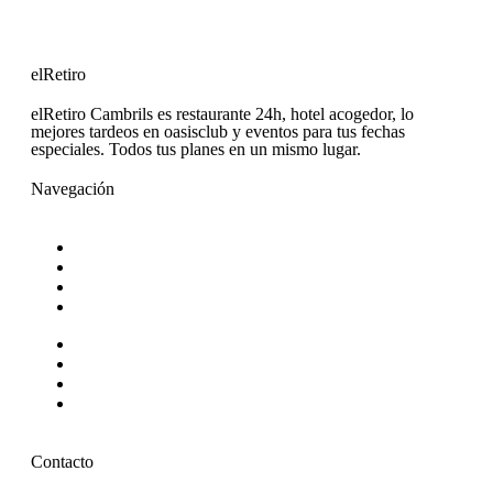
elRetiro
elRetiro Cambrils es restaurante 24h, hotel acogedor, lo
mejores tardeos en oasisclub y eventos para tus fechas
especiales. Todos tus planes en un mismo lugar.
Navegación
Restaurante
Hotel
oasisclub
Eventos
Restaurante
Hotel
oasisclub
Eventos
Contacto