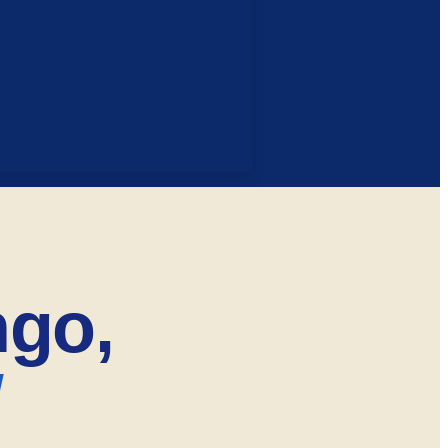
ngo,
!