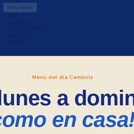
Carta
Menú del día
Hotel
Habitaciones
Nuestros espacios
oasisclub
Eventos
Menú del día Cambrils
lunes a domi
como en casa