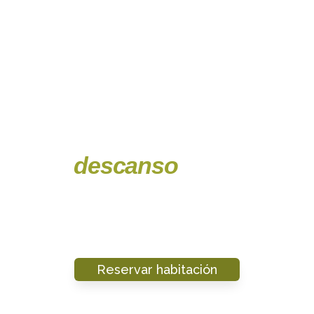
Tu
descanso
empieza
aquí
Habitaciones ideales si vienes por trabajo, en pareja
o de viaje por Cambrils
Reservar habitación