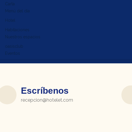
Carta
Menú del día
Hotel
Habitaciones
Nuestros espacios
oasisclub
Eventos
Escríbenos
recepcion@hotelet.com