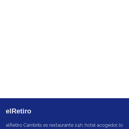
elRetiro
elRetiro Cambrils es restaurante 24h, hotel acogedor, lo