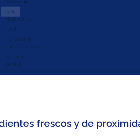
Restaurante
Carta
Menú del día
Hotel
Habitaciones
Nuestros espacios
oasisclub
Eventos
dientes frescos y de proximid