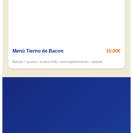
Menú Tierno de Bacon
10,00€
Beicon + queso + huevo frito + acompañamiento + bebida