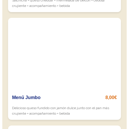
Salchicha + queso cheddar + mermelada de beicon + cebolla
crujiente + acompañamiento + bebida
Menú Jumbo
8,00€
Delicioso queso fundido con jamón dulce junto con el pan más
crujiente + acompañamiento + bebida