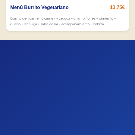
Menú Burrito Vegetariano
13,75€
Burrito de «carne no carne» + cebolla + champiñones + pimiento +
queso + lechuga + salsa césar + acompañamiento + bebida