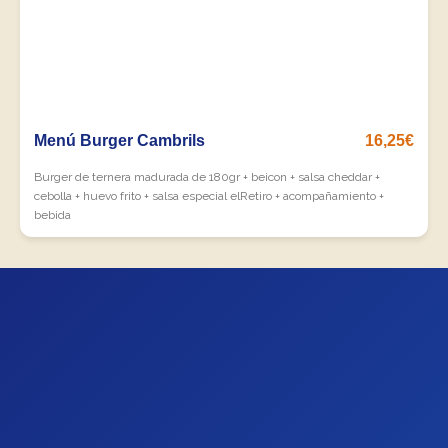
Menú Burger Cambrils
16,25€
Burger de ternera madurada de 180gr + beicon + salsa cheddar +
cebolla + huevo frito + salsa especial elRetiro + acompañamiento +
bebida